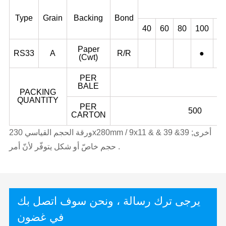
Type
Grain
Backing
Bond
40
60
80
100
1
Paper
RS33
A
R/R
●
(Cwt)
PER
BALE
PACKING
QUANTITY
PER
500
CARTON
ورقة الحجم القياسي 230x280mm / 9x11 & & 39 &39 ;أخرى
حجم خاصّ أو شكل يتوفّر لأنّ أمر .
يرجى ترك رسالة ، ونحن سوف اتصل بك
في غضون