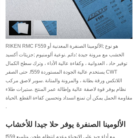
RIKEN RMC F559 هو نوع ;الألومينا الصنفرة المعدنية أو
الخشب مع مرونة جيدة ؛دائم .نوعية ألومنيوم ;جزيئات أكسيد
توفير حاد ، العدوانية ، وكفاءة عالية الأداء ، وترك سطح الكمال
حتى الصفر .f559 يستخدم عالية الجودة المستوردة CWT
اللاتكس ورقة بطانة ، والمرونة والمتانة .سوبر لاصق مركب
نظام يوفر قوة لاصقة عالية وإطالة عمر المنتج .ستيرات طلاء
مقاومة الحمل يمكن أن تمنع انسداد وتحسين كفاءة القطع .الحياة
.
الألومينا الصنفرة يوفر حلا جيدا للأخشاب
f559 مع أداء جيد على الانحناء وعدم انتظام طحن وتلميع