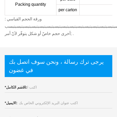
Packing quantity
per carton
ورقة الحجم القياسي :
بسبنبسبنبسبنبسبنبسبنبسبنبسبنبسبنبسبنبسبنبسبنبسبنبسبنبسبنبسب
;أخرى حجم خاصّ أو شكل يتوفّر لأنّ أمر .
يرجى ترك رسالة ، ونحن سوف اتصل بك
في غضون
الاسم الكامل:
*
الايميل:
*