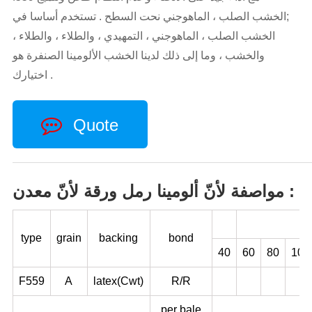
;الخشب الصلب ، الماهوجني نحت السطح . تستخدم أساسا في
الخشب الصلب ، الماهوجني ، التمهيدي ، والطلاء ، والطلاء ،
والخشب ، وما إلى ذلك لدينا الخشب الألومينا الصنفرة هو
اختيارك .
Quote
مواصفة لأنّ ألومينا رمل ورقة لأنّ معدن :
type
grain
backing
bond
40
60
80
100
F559
A
latex(Cwt)
R/R
per bale