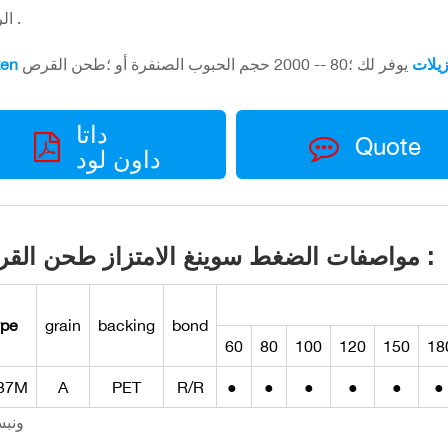
الرملي .
Rui مزيلات
داتا
Quote
داون لود
مواصفات الضغط سوينغ الامتزاز طحن القرص :
ype
grain
backing
bond
60
80
100
120
150
18
37M
A
PET
R/R
●
●
●
●
●
●
ونبس