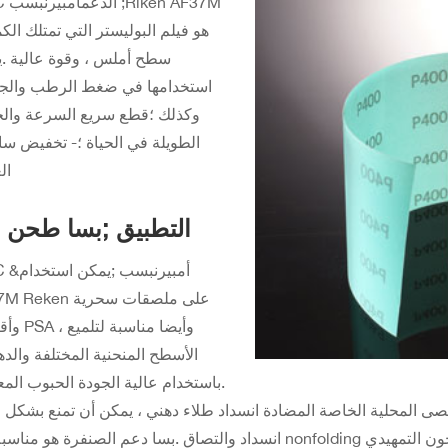
RMC الد
هو فيلم البوليستر التي تمتلك الكم
سطح أملس ، وقوة عالية .
استخدامها في ضغط الرطب والج
وكذلك ؛قطع سريع السرعة وال
الطويلة في الحياة ؛- تخفيض س
ال
التطبيق ;بسا طحن ل
RMC &أمبيرن
AF37M Reken على ملصق
وأقراص PSA ، 
الأسطح المنحنية المختلفة والده
.باستخدام عالية الجودة الحبوب المع
حصى المحلية الخاصة المضادة انسداد طلاء دهني ، يمكن أن تمنع بشكل 
انسداد والتصاق .بسا دعم الصنفرة هو مناسبة لأنّ nonfolding كفاف الرملي ، وخاصة بالنسبة للسيارات المعج