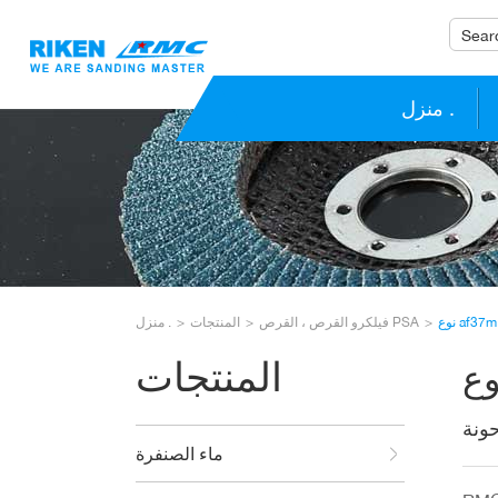
منزل .
نوع af37m
فيلكرو القرص ، القرص PSA
المنتجات
منزل .
المنتجات
ونة
ماء الصنفرة