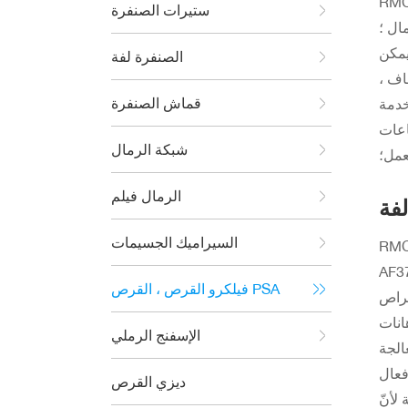
عمأمبيرنبسب ;Riken AF37M
ستيرات الصنفرة
ال ؛
يمكن
الصنفرة لفة
اف ،
قماش الصنفرة
خدمة
اعات
شبكة الرمال
عمل؛
الرمال فيلم
فة
السيراميك الجسيمات
بسب ;يمكن استخدام
ات سحرية
فيلكرو القرص ، القرص PSA
وأيضا مناسبة لتلميع
انات
الإسفنج الرملي
الجة
فعال
ديزي القرص
ون التمهيدي