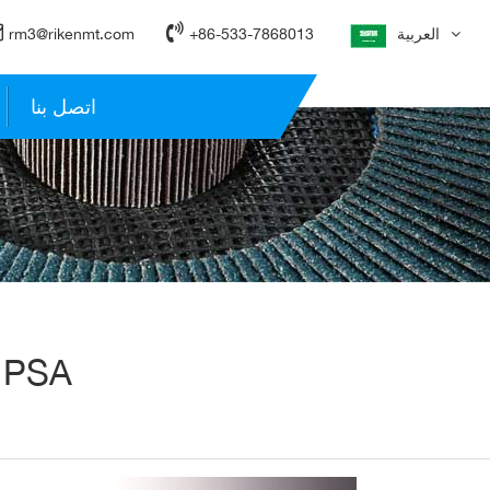
العربية
+86-533-7868013
rm3@rikenmt.com
اتصل بنا
نوع AF37M فيلكرو القرص ، القرص A