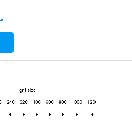
يوفر لك ؛80 -- 2000 حجم الحبوب الصنفرة أو ؛طحن القرص .
ken
grit size
0
240
320
400
600
800
1000
1200
1500
2000
●
●
●
●
●
●
●
●
●