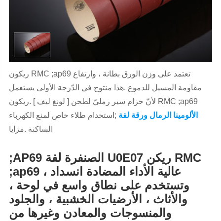
ريكون RMC ;ap69 تعتمد على وزن الورق بطانة ، وارتفاع
مقاومة المسيل للدموع .هذا منتوج في الدّرجة الأولى يستعمل
لأنّ حزام سير رمليّ لطحن [ لونغ ليف ] .ريكون RMC ;ap69
الألومينا الرمال ورقة لفة
;استخدام طلاء خاص لمنع الكهرباء
الساكنة .مزايا
;AP69 الصنفرة لفة U0E07 ريكن RMC
;ap69 عالية الأداء المضادة انسداد ،
وتستخدم على نطاق واسع في لوحة ،
والأثاث ، الأرضيات الخشبية ، والجلود
والمنسوجات والمعادن وغيرها من