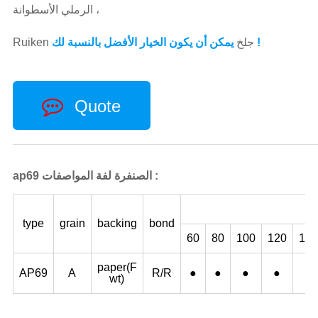
الرملي الأسطوانة ،
يمكن أن يكون الخيار الأفضل بالنسبة لك !
Ruiken جلخ
Quote
ap69 الصنفرة لفة المواصفات :
type
grain
backing
bond
60
80
100
120
150
paper(F
AP69
A
R/R
●
●
●
●
●
wt)