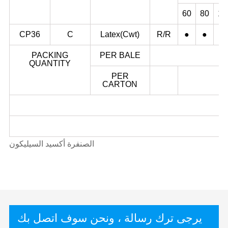
60
80
10
CP36
C
Latex(Cwt)
R/R
●
●
●
PACKING
PER BALE
QUANTITY
PER
CARTON
الصنفرة أكسيد السيليكون
يرجى ترك رسالة ، ونحن سوف اتصل بك