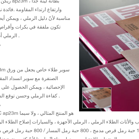
ريكن رمك ap23m بط
وارتفاع ارتداء المقاومة .فائدة ن
مناسبة لأنّ دليل الرملي ، ويمكن أيض
تكون ملفقة في بكرات وأقرا
الرملي أدوات .
;
;
ap23m سوبر طل
الصنفرة مع سوبر انسداد المق
الإحصائية ، ويمكن الحصول على 
كفاءة الرملي وحسن توقع السطح .
;
RMC ap23m هو المنتج المثال
لأثاث الطلاء الرملي ، الرملي الأجهزة ، والسيارات إصلاح الطلاء ال
وغيرها من أنواع الطلاء الرملي .نحن نتلقّى ;150 حبة رمل قرص مدمج ، 800 حبة رمل المسا