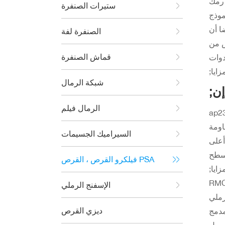
انة لينة جدا ،
ستيرات الصنفرة
موذج
ا أن
الصنفرة لفة
ص من
قماش الصنفرة
مزايا
شبكة الرمال
إن
الرمال فيلم
اء خاص يجعل من ورق
اومة
السيراميك الجسيمات
أعلى
فيلكرو القرص ، القرص PSA
مزايا
ي ، ولا سيما
الإسفنج الرملي
رملي
ديزي القرص
ر / 800 حبة رمل قرص مدمج