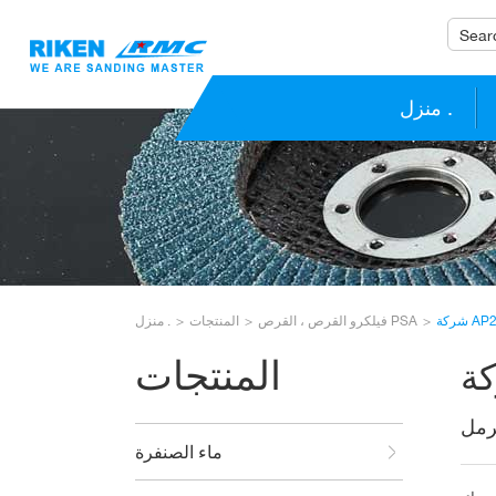
منزل .
AP23M
فيلكرو القرص ، القرص PSA
المنتجات
منزل .
المنتجات
رمل
ماء الصنفرة