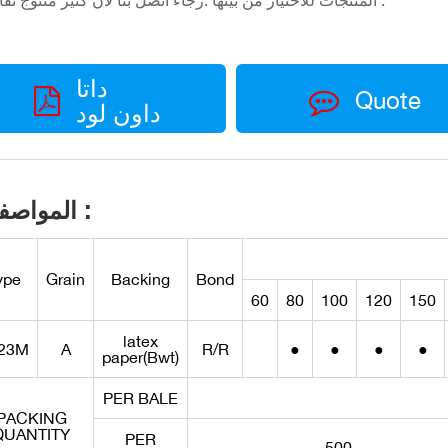
المنتجات للاختيار من بينها .رجاء اتّصل بنا لأنّ كثير منتوج تفاصيل .
داتا
Quote
داون لود
المواصفات :
ype
Grain
Backing
Bond
60
80
100
120
150
latex
23M
A
R/R
●
●
●
●
paper(Bwt)
PER BALE
PACKING
QUANTITY
PER
500