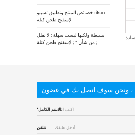
خصائص المنتج وتطبيق تسيبو riken
الإسفنج طحن كتلة
بسيطة ولكنها ليست سهلة : لا نقلل
سادة
من شأن " ;الإسفنج طحن كتلة ;
 ، ونحن سوف اتصل بك في غضون
الاسم الكامل:
*
تلفن: