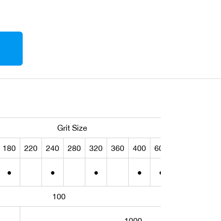
Grit Size
180
220
240
280
320
360
400
600
800
1000
●
●
●
●
●
●
●
100
1000