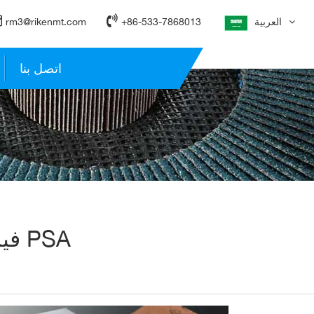
العربية
+86-533-7868013
rm3@rikenmt.com
اتصل بنا
شركة AP23M فيلكرو القرص ، القرص PSA