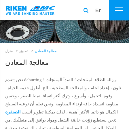
En
معالجة المعادن
تطبيق .
منزل .
معالجة المعادن
المنتجات ؛
المنتجات ؛
;تقدم deburring وإزالة الطلاء
الصدأ
نحن
تلون ، إعداد لحام ، والمعالجة السطحية ، الخ .أطول خدمة الحياة ،
وقوة التحمل ، وأسرع ، وترك أكثر اتساقا نمط الصفر ، وحسن
مقاومة انسداد حافة ارتداء المقاومة .ونحن نعلم أن نوعية السطح
الصنفرة
الكمال هو دائما الأكثر أهمية ، لذلك يمكننا تطوير أنسب
;نحن يستطيع زوّدت خاصّة الشغل ومواد يوافق إلى متطلّبك .من
الهيكل الخشن إلى المعالجة السطحية ، تجلب لك نوعية ممتازة .