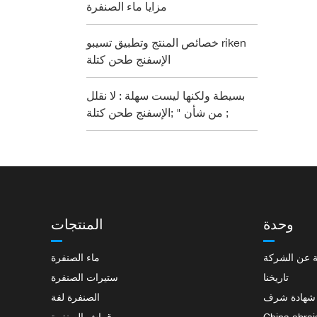
مزايا ماء الصنفرة
خصائص المنتج وتطبيق تسيبو riken
الإسفنج طحن كتلة
بسيطة ولكنها ليست سهلة : لا نقلل
من شأن " ;الإسفنج طحن كتلة ;
وحدة
المنتجات
 عن الشركة
ماء الصنفرة
تاريخنا
ستيرات الصنفرة
شهادة شرف
الصنفرة لفة
China abrai
قماش الصنفرة