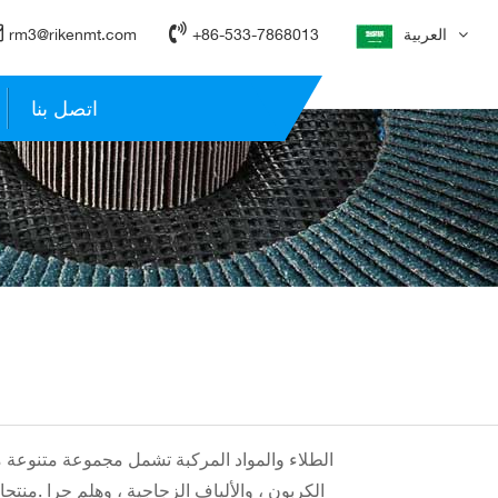
العربية
+86-533-7868013
rm3@rikenmt.com
اتصل بنا
الطلاء والمواد المركبة تشمل مجموعة متنوعة من
الكربون ، والألياف الزجاجية ، وهلم جرا .منت