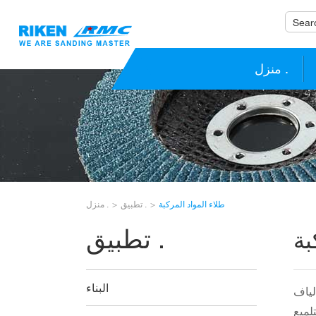
منزل .
طلاء المواد المركبة
تطبيق .
منزل .
تطبيق .
بة
البناء
لياف
لميع