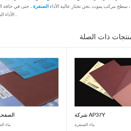
سطح مركب يموت .نحن نختار عالية الأداء
الصنفرة
، حتى في حافة القطع ، deburring ، سطح الرملي ، ت
الأداء الممتاز .
نتجات ذات الصلة
شركة AP37Y
الصفحة 7
ماء الصنفرة
ماء ال