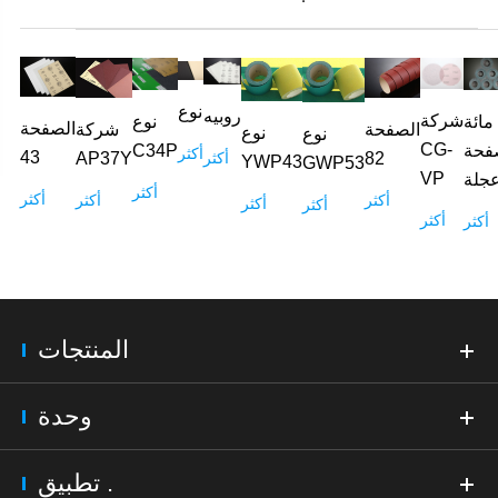
نوع
روبيه
شركة
مائة
نوع
الصفحة
الصفحة
شركة
نوع
نوع
CG-
فحة
C34P
أكثر
43
82
أكثر
AP37Y
YWP43
GWP53
VP
جلة
أكثر
أكثر
أكثر
أكثر
أكثر
أكثر
أكثر
أكثر
المنتجات
وحدة
تطبيق .