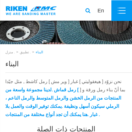
En
البناء
تطبيق .
منزل .
البناء
نحن نزوّد [ هيغقوليتي ] غبار [ وير مش ] رمل كاشط , مثل جيّدا
بما أنّ بناء رمل ورقة و [
] رمل قماش .لدينا مجموعة واسعة من
المنتجات من الرمل الخشن والرمل المتوسط والرمل الناعم ،
الرملي سيكون أسهل ونظيفة .يمكنك توفير الوقت والعمل بلا
غبار .هنا يمكنك أن تجد أنواع مختلفة من المنتجات .
المنتجات ذات الصلة