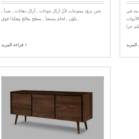
دمة في
نحن نزوّد منتوجات لأنّ أزال نتوءات , أزال دهانات , صدأ ,
الأدوات
يلوّن , لحام يستعدّ , سطح يعالج وهكذا فوق .
المزيد
قراءة المزيد