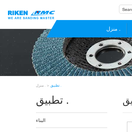
منزل .
تطبيق .
منزل .
تطبيق .
البناء