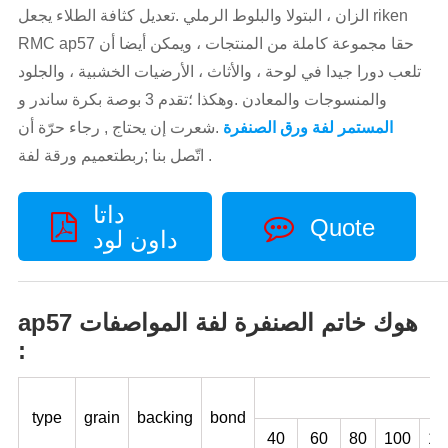
الزان ، البتولا والبلوط الرملي .تعديل كثافة الطلاء يجعل riken
RMC ap57 حقا مجموعة كاملة من المنتجات ، ويمكن أيضا أن
تلعب دورا جيدا في لوحة ، والأثاث ، الأرضيات الخشبية ، والجلود
والمنسوجات والمعادن .وهكذا ؛تقدم 3 بوصة بكرة ساندر و
المستمر لفة ورق الصنفرة
.شعرت إن يحتاج , رجاء حرّة أن
اتّصل بنا ;ربطتعميم ورقة لفة .
داتا
Quote
داون لود
ap57 هوك خاتم الصنفرة لفة المواصفات
:
type
grain
backing
bond
40
60
80
100
12