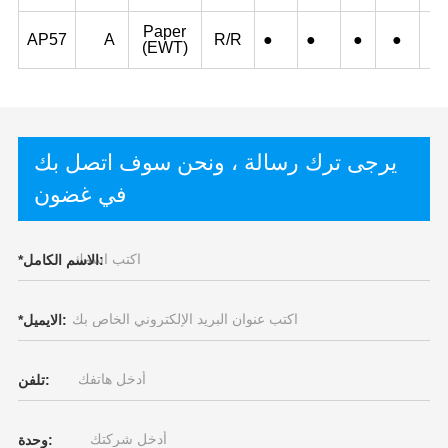
Paper
AP57
A
R/R
●
●
●
●
●
(EWT)
يرجى ترك رسالة ، ونحن سوف اتصل بك
في غضون
الاسم الكامل:
*
الايميل:
*
تلفن:
وحدة: