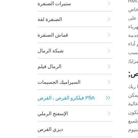
 مشربة مع
ستيرات الصنفرة
 خاص
 على
الصنفرة لفة
هرباء
قماش الصنفرة
خدمة
أداء
شبكة الرمال
مزايا
الرمال فيلم
رص
السيراميك الجسيمات
ريك RMC a35pm يمكن أن تكون
يمكن
فيلكرو القرص ، القرص PSA
الية
تكون
الإسفنج الرملي
لميع
ديزي القرص