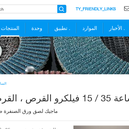
TY_FRIENDLY_LINKS
الأخبار .
الموارد
تطبيق .
وحدة
المنتجات
الساعة 35
ماجيك لصق ورق الصنفرة صي