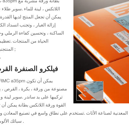
RMC a35pm بطانة ورقة
اللاتكس ، لينة للماء .سوبر طلاء
يمكن أن تجعل المنتج لديها القدرة
إزالة الغبار ، وتجنب انسداد الك
الساكنة ، وتحسين كفاءة الرملي و
الحياة من المنتجات .تعظيم 
المنتجنبسب ;
;
;فيلكرو الصنفرة الق
مصنوعة من ورقة ، بكرة ، القرص ، 
تركيبها على يد ساندر .سوبر لينة وع
القوة ورقة اللاتكس بطانة يمكن أن 
لمعدنية لصناعة الأثاث .تستخدم على نطاق واسع في تصنيع المعادن وت
سبائك الألومنيوم .