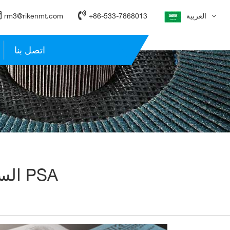
العربية
+86-533-7868013
rm3@rikenmt.com
اتصل بنا
الساعة 35 / 15 فيلكرو القرص ، القرص PSA