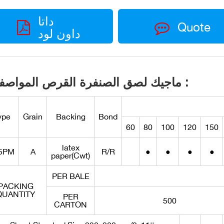
داتا
Quote
داون لود
ماجيك لصق الصنفرة القرص المواصفات :
ype
Grain
Backing
Bond
60
80
100
120
150
latex
5PM
A
R/R
●
●
●
●
paper(Cwt)
PER BALE
PACKING
QUANTITY
PER
500
CARTON