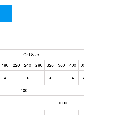
Grit Size
180
220
240
280
320
360
400
600
800
1000
●
●
●
●
●
●
100
1000