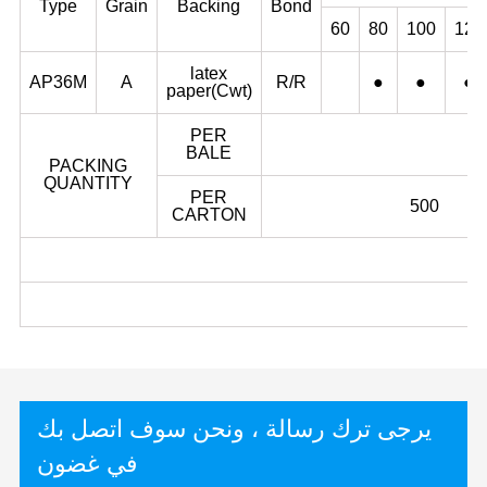
Type
Grain
Backing
Bond
60
80
100
120
latex
AP36M
A
R/R
●
●
●
paper(Cwt)
PER
BALE
PACKING
QUANTITY
PER
500
CARTON
يرجى ترك رسالة ، ونحن سوف اتصل بك
في غضون