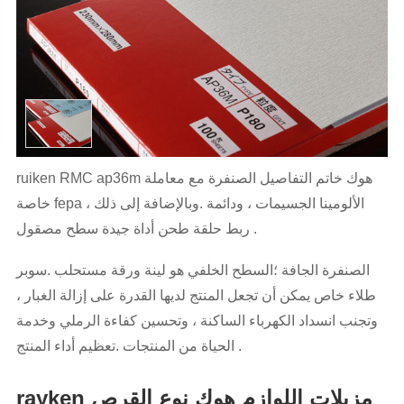
ruiken RMC ap36m هوك خاتم التفاصيل الصنفرة مع معاملة
خاصة fepa الألومينا الجسيمات ، ودائمة .وبالإضافة إلى ذلك ،
ربط حلقة طحن أداة جيدة سطح مصقول .
الصنفرة الجافة ؛السطح الخلفي هو لينة ورقة مستحلب .سوبر
طلاء خاص يمكن أن تجعل المنتج لديها القدرة على إزالة الغبار ،
وتجنب انسداد الكهرباء الساكنة ، وتحسين كفاءة الرملي وخدمة
الحياة من المنتجات .تعظيم أداء المنتج .
rayken مزيلات اللوازم هوك نوع القرص