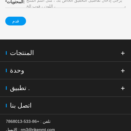
المحتويات:
*
قدم
المنتجات
وحدة
تطبيق .
اتصل بنا
تلفن : +86-533-7868013
rm3@rikenmt.com
الايميل :