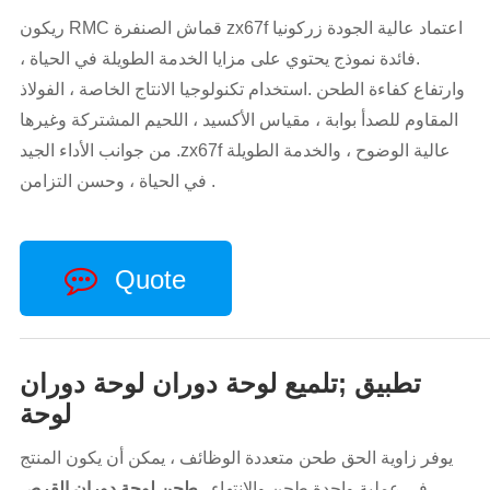
ريكون RMC قماش الصنفرة zx67f اعتماد عالية الجودة زركونيا
.فائدة نموذج يحتوي على مزايا الخدمة الطويلة في الحياة ،
وارتفاع كفاءة الطحن .استخدام تكنولوجيا الانتاج الخاصة ، الفولاذ
المقاوم للصدأ بوابة ، مقياس الأكسيد ، اللحيم المشتركة وغيرها
من جوانب الأداء الجيد .zx67f عالية الوضوح ، والخدمة الطويلة
في الحياة ، وحسن التزامن .
Quote
تطبيق ;تلميع لوحة دوران لوحة دوران
لوحة
يوفر زاوية الحق طحن متعددة الوظائف ، يمكن أن يكون المنتج
في عملية واحدة طحن والانتهاء .
طحن لوحة دوران القرص