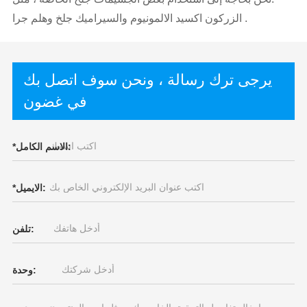
الزركون اكسيد الالمونيوم والسيراميك جلخ وهلم جرا .
يرجى ترك رسالة ، ونحن سوف اتصل بك
في غضون
الاسم الكامل:
*
الايميل:
*
تلفن:
وحدة: