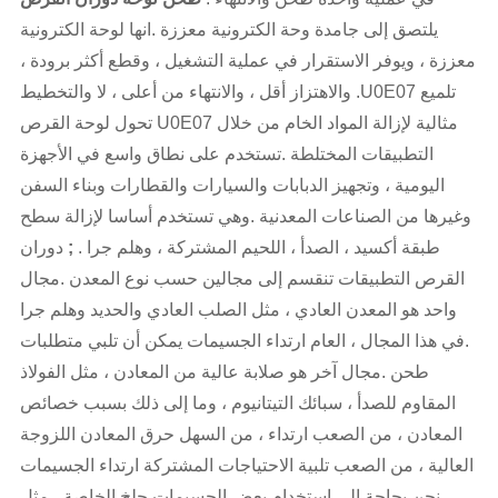
يلتصق إلى جامدة وحة الكترونية معززة .انها لوحة الكترونية
معززة ، ويوفر الاستقرار في عملية التشغيل ، وقطع أكثر برودة ،
والاهتزاز أقل ، والانتهاء من أعلى ، لا والتخطيط .U0E07 تلميع
تحول لوحة القرص U0E07 مثالية لإزالة المواد الخام من خلال
التطبيقات المختلطة .تستخدم على نطاق واسع في الأجهزة
اليومية ، وتجهيز الدبابات والسيارات والقطارات وبناء السفن
وغيرها من الصناعات المعدنية .وهي تستخدم أساسا لإزالة سطح
طبقة أكسيد ، الصدأ ، اللحيم المشتركة ، وهلم جرا .
;
دوران
القرص التطبيقات تنقسم إلى مجالين حسب نوع المعدن .مجال
واحد هو المعدن العادي ، مثل الصلب العادي والحديد وهلم جرا
.في هذا المجال ، العام ارتداء الجسيمات يمكن أن تلبي متطلبات
طحن .مجال آخر هو صلابة عالية من المعادن ، مثل الفولاذ
المقاوم للصدأ ، سبائك التيتانيوم ، وما إلى ذلك بسبب خصائص
المعادن ، من الصعب ارتداء ، من السهل حرق المعادن اللزوجة
العالية ، من الصعب تلبية الاحتياجات المشتركة ارتداء الجسيمات
.نحن بحاجة إلى استخدام بعض الجسيمات جلخ الخاصة ، مثل